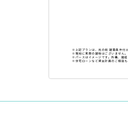
※上記プランは、光の街 建築条件付土地
※現地に実際の建物はございません。
※パースはイメージです。外構、諸経
※住宅ローンなど資金計画のご相談も