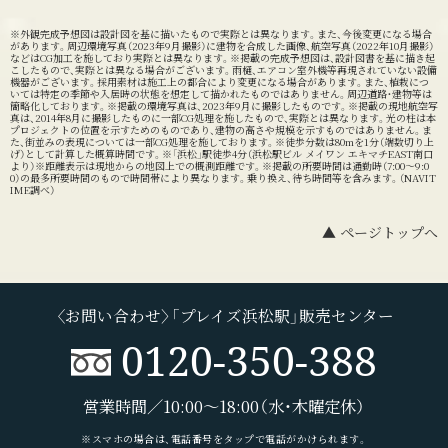
※外観完成予想図は設計図を基に描いたもので実際とは異なります。また、今後変更になる場合
があります。周辺環境写真（2023年9月撮影）に建物を合成した画像、航空写真（2022年10月撮影）
などはCG加工を施しており実際とは異なります。※掲載の完成予想図は、設計図書を基に描き起
こしたもので、実際とは異なる場合がございます。雨樋、エアコン室外機等再現されていない設備
機器がございます。採用素材は施工上の都合により変更になる場合があります。また、植栽につ
いては特定の季節や入居時の状態を想定して描かれたものではありません。周辺道路・建物等は
簡略化しております。※掲載の環境写真は、2023年9月に撮影したものです。※掲載の現地航空写
真は、2014年8月に撮影したものに一部CG処理を施したもので、実際とは異なります。光の柱は本
プロジェクトの位置を示すためのものであり、建物の高さや規模を示すものではありません。ま
た、街並みの表現については一部CG処理を施しております。※徒歩分数は80mを1分（端数切り上
げ）として計算した概算時間です。※「浜松」駅徒歩4分（浜松駅ビル メイワン エキマチEAST南口
より）※距離表示は現地からの地図上での概測距離です。※掲載の所要時間は通勤時（7:00～9:0
0）の最多所要時間のもので時間帯により異なります。乗り換え、待ち時間等を含みます。（NAVIT
IME調べ）
▲ ページトップへ
〈お問い合わせ〉「プレイズ浜松駅」販売センター
0120-350-388
営業時間／10:00～18:00（水・木曜定休）
※スマホの場合は、電話番号をタップで電話がかけられます。