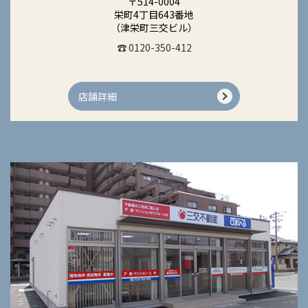
〒514-0004
栄町4丁目643番地
（津栄町三交ビル）
☎ 0120-350-412
店舗詳細