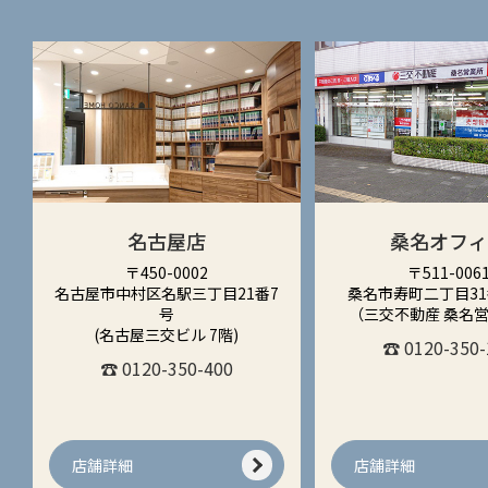
名古屋店
桑名オフ
〒450-0002
〒511-006
名古屋市中村区名駅三丁目21番7
桑名市寿町二丁目31
号
（三交不動産 桑名
(名古屋三交ビル 7階)
☎ 0120-350-
☎ 0120-350-400
店舗詳細
店舗詳細