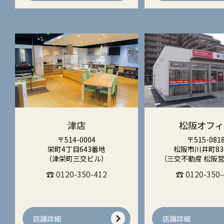
津店
松阪オフ
〒514-0004
〒515-081
栄町4丁目643番地
松阪市川井町834
（津栄町三交ビル）
（三交不動産 松阪
☎ 0120-350-412
☎ 0120-350-
店舗詳細
店舗詳細