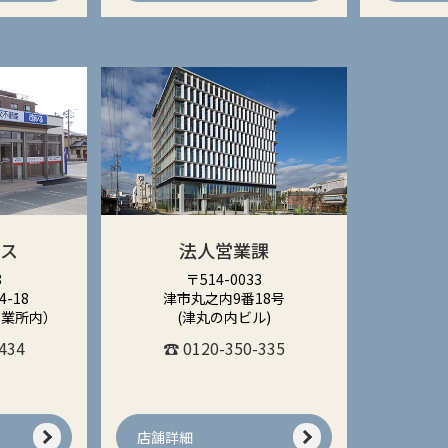
ィス
法人営業課
8
〒514-0033
-18
津市丸之内9番18号
営業所内）
(津丸の内ビル)
434
☎ 0120-350-335
店舗詳細