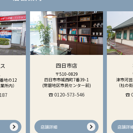
四日市店
ィス
〒510-0829
1
四日市市城西町7番39-1
津市河芸
番地の12
(常磐地区市民センター前)
（杜の
営業所内）
☎ 0120-573-546
☎ 
187
店舗詳細
店舗詳