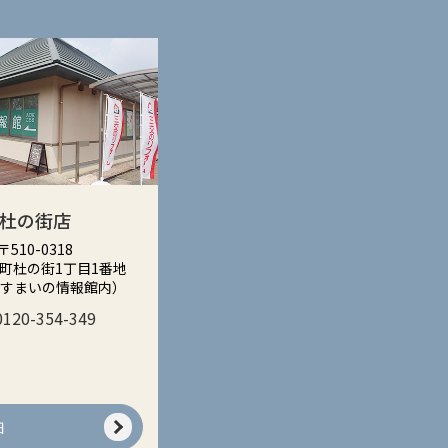
杜の街店
〒510-0318
町杜の街1丁目1番地
街すまいの情報館内）
0120-354-349
細