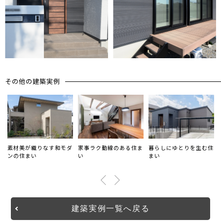
その他の建築実例
平
素材美が織りなす和モダ
家事ラク動線のある住ま
暮らしにゆとりを生む住
ンの住まい
い
まい
建築実例一覧へ戻る