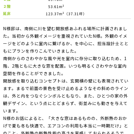
53.61m²
２階
123.37m²
（37.31坪）
延床
N様邸は、南側に川を望む開放感あふれる場所に計画されまし
た。当初から外観イメージを重視されていたN様。外観のイメ
ージをどのように室内に繋げるか、を中心に、担当設計士とと
もにプランを作りこんでいきました。
南側からのさわやかな風や光を室内に存分に取り込むため、1
階、2階ともに大きな窓を配置。いつも明るくさわやかな室内
空間を作ることができました。
開放感を取り込むコンセプトは、玄関横の壁にも表現されてい
ます。まるで前面の景色を受け止めるようなその斜めのライン
は、外と内をつなぐシンボルともなり、また、ひとつの家の外
観デザイン、という点にとどまらず、街並みにも動きを与えて
います。
N様のお話によると、「大きな窓はあるものの、外断熱のおか
げで夏も冬も快適で、エアコンの利用も本当に一時期だけ」と
のこと。外断熱の断熱性能の高さを実感しておられるそうで