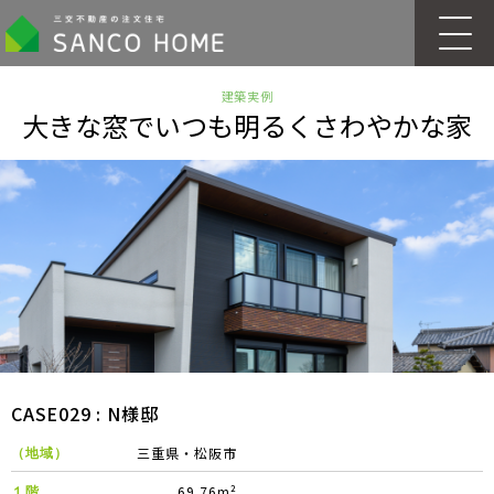
建築実例
大きな窓でいつも明るくさわやかな家
CASE029 : N様邸
三重県・松阪市
（地域）
69.76m²
１階